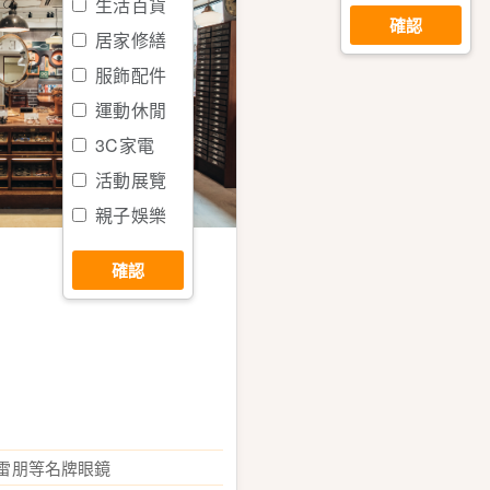
生活百貨
確認
居家修繕
服飾配件
運動休閒
3C家電
活動展覽
親子娛樂
醫療保健
確認
IS.雷朋等名牌眼鏡