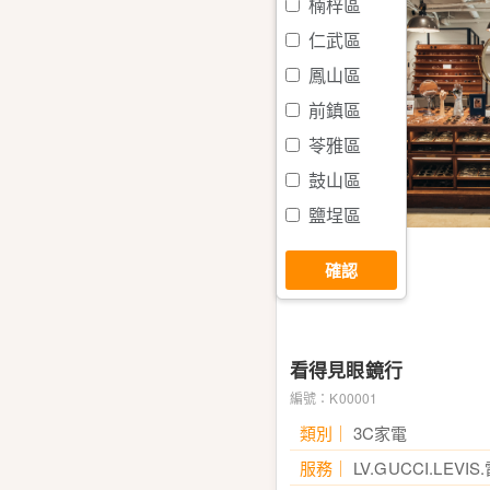
楠梓區
仁武區
鳳山區
前鎮區
苓雅區
鼓山區
鹽埕區
小港區
確認
新興區
前金區
岡山區
看得見眼鏡行
大寮區
編號：K00001
林園區
類別
3C家電
鳥松區
服務
LV.GUCCI.LEV