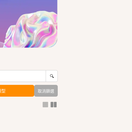
🔍
類型
取消篩選