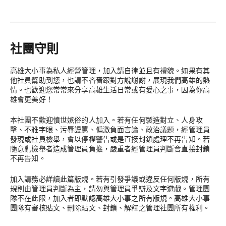
社團守則
高雄大小事為私人經營管理，加入請自律並且有禮貌。如果有其
他社員幫助到您，也請不吝嗇跟對方說謝謝，展現我們高雄的熱
情。也歡迎您常常來分享高雄生活日常或有愛心之事，因為你高
雄會更美好！
本社團不歡迎憤世嫉俗的人加入。若有任何製造對立、人身攻
擊、不雅字眼、污辱謾罵、偏激負面言論、政治議題，經管理員
發現或社員檢舉，會以停權警告或是直接封鎖處理不再告知。若
隨意亂檢舉者造成管理員負擔，嚴重者經管理員判斷會直接封鎖
不再告知。
加入請務必詳讀此篇版規。若有引發爭議或違反任何版規，所有
規則由管理員判斷為主，請勿與管理員爭辯及文字遊戲。管理團
隊不在此限，加入者即默認高雄大小事之所有版規。高雄大小事
團隊有審核貼文、刪除貼文、封鎖、解釋之管理社團所有權利。