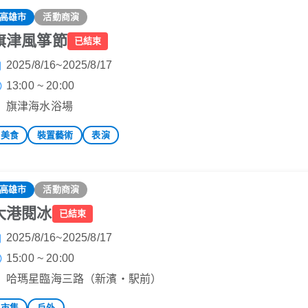
高雄市
活動商演
旗津風箏節
已結束
2025/8/16~2025/8/17
13:00 ~ 20:00
旗津海水浴場
美食
裝置藝術
表演
高雄市
活動商演
大港閱冰
已結束
2025/8/16~2025/8/17
15:00 ~ 20:00
哈瑪星臨海三路（新濱・駅前）
市集
戶外