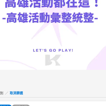
類別
／
取消篩選