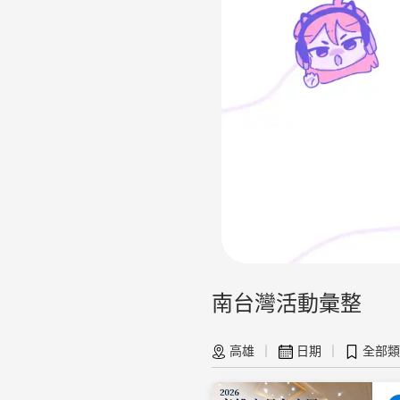
南台灣活動彙整
高雄
｜
日期
｜
全部